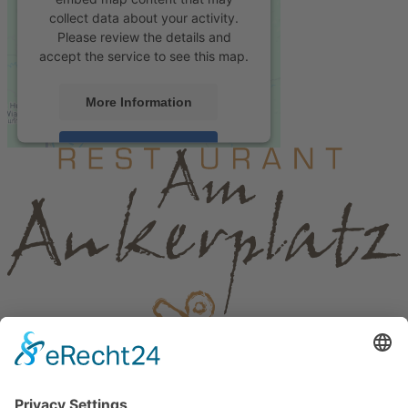
collect data about your activity.
Please review the details and
accept the service to see this map.
More Information
Accept
powered by
Usercentrics Consent
Management Platform
&
eRecht24