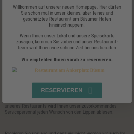
Willkommen auf unserer neuen Homepage. Hier dürfen
Sie schon mal in unser kleines, aber feines und
geschätztes Restaurant am Büsumer Hafen
hineinschnuppern.
Willkommen bei uns in Büsum
Wenn Ihnen unser Lokal und unsere Speisekarte
Seit 2012 stehen wir für charmante und authentische Küche
zusagen, kommen Sie vorbei und unser Restaurant-
am Hafen von Büsum mit herrlichem Ausblick auf
Team wird Ihnen eine schöne Zeit bei uns bereiten.
Ausflugsschiffe, Museumshafen und Leuchtturm.
Wir empfehlen Ihnen vorab zu reservieren.
Nehmen Sie Platz in unseren 2022 komplett neu gestalteten
Räumlichkeiten und genießen Sie in dem schönen und
modernen, aber auch gemütlichem Ambiente Ihre kulinarische
Zeit bei uns.
RESERVIEREN
Sowohl drinnen, als auch auf der lebendigen Sonnenterasse
unseres Restaurants wird Ihnen unser zuvorkommendes
Servicepersonal jeden Wunsch von den Lippen ablesen.
Probieren Sie uns aus und ganz vielleicht werden wir auch Ihr